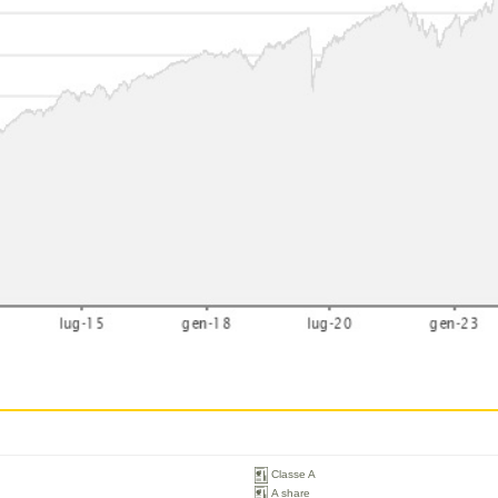
Classe A
A share