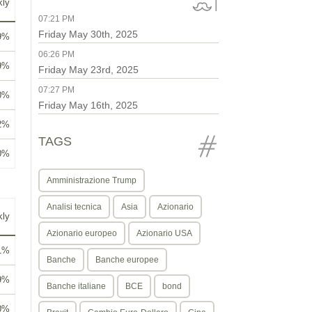
ly
07:21 PM
Friday May 30th, 2025
09%
06:26 PM
9%
Friday May 23rd, 2025
07:27 PM
80%
Friday May 16th, 2025
12%
TAGS
0%
Amministrazione Trump
Analisi tecnica
Asia
Azionario
ly
Azionario europeo
Azionario USA
91%
Banche
Banche europee
9%
Banche italiane
BCE
bond
0%