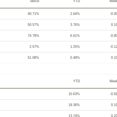
lancio
YTD
Week
40.71%
2.64%
-0.
50.57%
3.76%
0.1
74.78%
6.61%
-0.
2.57%
1.25%
-0.
51.08%
0.48%
0.1
YTD
Week
10.63%
-0.
19.36%
0.1
13.74%
0.2