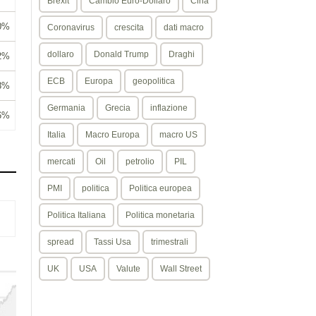
Brexit
Cambio Euro-Dollaro
Cina
0%
Coronavirus
crescita
dati macro
dollaro
Donald Trump
Draghi
02%
ECB
Europa
geopolitica
18%
Germania
Grecia
inflazione
16%
Italia
Macro Europa
macro US
mercati
Oil
petrolio
PIL
PMI
politica
Politica europea
Politica Italiana
Politica monetaria
spread
Tassi Usa
trimestrali
UK
USA
Valute
Wall Street