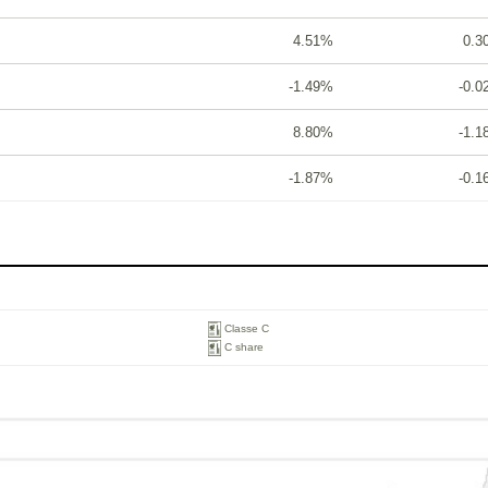
4.51%
0.3
-1.49%
-0.
8.80%
-1.
-1.87%
-0.
Classe C
C share