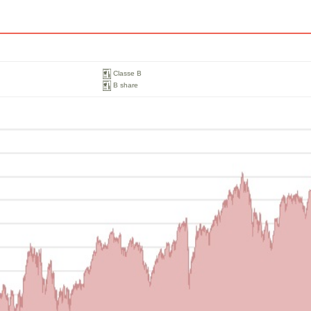
Classe B
B share