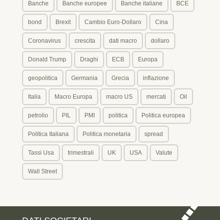
Banche
Banche europee
Banche italiane
BCE
bond
Brexit
Cambio Euro-Dollaro
Cina
Coronavirus
crescita
dati macro
dollaro
Donald Trump
Draghi
ECB
Europa
geopolitica
Germania
Grecia
inflazione
Italia
Macro Europa
macro US
mercati
Oil
petrolio
PIL
PMI
politica
Politica europea
Politica Italiana
Politica monetaria
spread
Tassi Usa
trimestrali
UK
USA
Valute
Wall Street