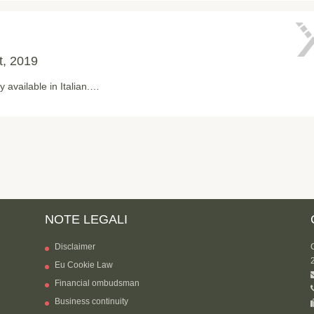
t, 2019
ly available in Italian.…
NOTE LEGALI
Disclaimer
Eu Cookie Law
Financial ombudsman
Business continuity