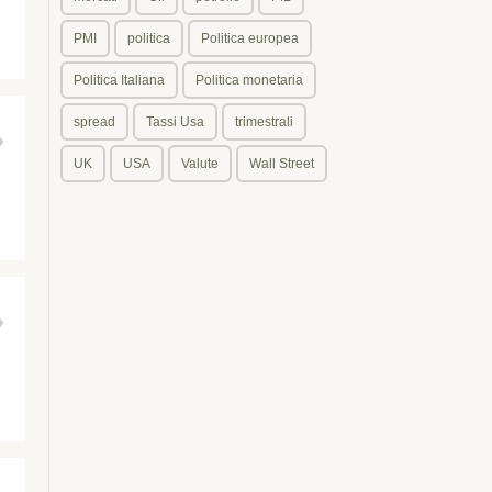
PMI
politica
Politica europea
Politica Italiana
Politica monetaria
spread
Tassi Usa
trimestrali
UK
USA
Valute
Wall Street