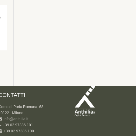
CONTATTI
Corso di Porta Romana, 68
20122 - Milano
info@anthilia.it
+39 02.97386.101
+39 02.97386.100