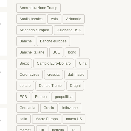
Amministrazione Trump
Analisi tecnica
Asia
Azionario
Azionario europeo
Azionario USA
Banche
Banche europee
Banche italiane
BCE
bond
Brexit
Cambio Euro-Dollaro
Cina
Coronavirus
crescita
dati macro
dollaro
Donald Trump
Draghi
ECB
Europa
geopolitica
Germania
Grecia
inflazione
Italia
Macro Europa
macro US
mercati
Oil
petrolio
PIL