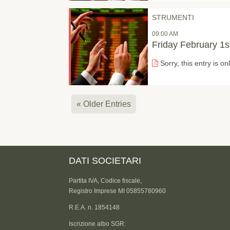
STRUMENTI
09:00 AM
Friday February 1s
Sorry, this entry is on
« Older Entries
DATI SOCIETARI
Partita IVA, Codice fiscale,
Registro Imprese MI 05855780960
R.E.A. n. 1854148
Iscrizione albo SGR: