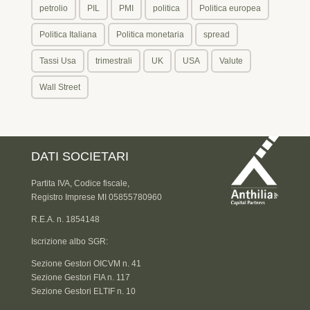
petrolio
PIL
PMI
politica
Politica europea
Politica Italiana
Politica monetaria
spread
Tassi Usa
trimestrali
UK
USA
Valute
Wall Street
DATI SOCIETARI
Partita IVA, Codice fiscale,
Registro Imprese MI 05855780960
R.E.A. n. 1854148
Iscrizione albo SGR:
Sezione Gestori OICVM n. 41
Sezione Gestori FIA n. 117
Sezione Gestori ELTIF n. 10