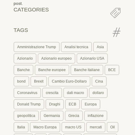
post.
CATEGORIES
TAGS
Amministrazione Trump
Analisi tecnica
Asia
Azionario
Azionario europeo
Azionario USA
Banche
Banche europee
Banche italiane
BCE
bond
Brexit
Cambio Euro-Dollaro
Cina
Coronavirus
crescita
dati macro
dollaro
Donald Trump
Draghi
ECB
Europa
geopolitica
Germania
Grecia
inflazione
Italia
Macro Europa
macro US
mercati
Oil