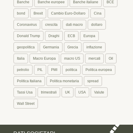
Banche
Banche europee
Banche italiane
BCE
bond
Brexit
Cambio Euro-Dollaro
Cina
Coronavirus
crescita
dati macro
dollaro
Donald Trump
Draghi
ECB
Europa
geopolitica
Germania
Grecia
inflazione
Italia
Macro Europa
macro US
mercati
Oil
petrolio
PIL
PMI
politica
Politica europea
Politica Italiana
Politica monetaria
spread
Tassi Usa
trimestrali
UK
USA
Valute
Wall Street