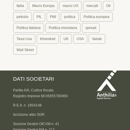
Italia
Macro Europa
macro US
mercati
Oil
petrolio
PIL
PMI
politica
Politica europea
Politica Italiana
Politica monetaria
spread
Tassi Usa
trimestrali
UK
USA
Valute
Wall Street
DATI SOCIETARI
Partita IVA, Codice fiscale,
Registro Imprese MI 05855780960
R.E.A. n. 1854148
Iscrizione albo SGR:
Sezione Gestori OICVM n. 41
Sezione Gestori FIA n. 117