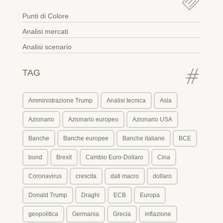
Punti di Colore
Analisi mercati
Analisi scenario
TAG
Amministrazione Trump
Analisi tecnica
Asia
Azionario
Azionario europeo
Azionario USA
Banche
Banche europee
Banche italiane
BCE
bond
Brexit
Cambio Euro-Dollaro
Cina
Coronavirus
crescita
dati macro
dollaro
Donald Trump
Draghi
ECB
Europa
geopolitica
Germania
Grecia
inflazione