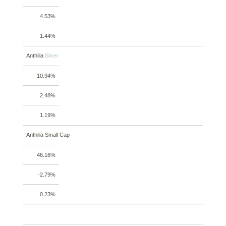
4.53%
1.44%
Anthilia
Silver
10.94%
2.48%
1.19%
Anthilia Small Cap
46.16%
-2.79%
0.23%