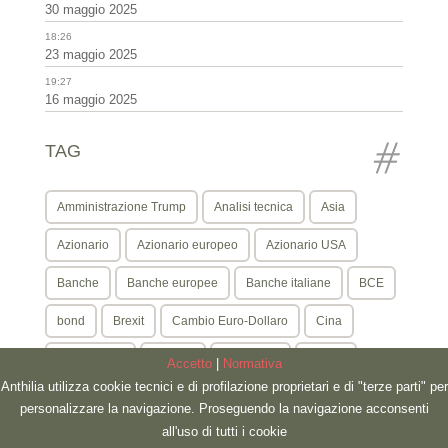
30 maggio 2025
18:26
23 maggio 2025
19:27
16 maggio 2025
TAG
Amministrazione Trump
Analisi tecnica
Asia
Azionario
Azionario europeo
Azionario USA
Banche
Banche europee
Banche italiane
BCE
bond
Brexit
Cambio Euro-Dollaro
Cina
Coronavirus
crescita
dati macro
dollaro
Accetto
|
Normativa
Anthilia utilizza cookie tecnici e di profilazione proprietari e di "terze parti" per
Donald Trump
Draghi
ECB
Europa
personalizzare la navigazione. Proseguendo la navigazione acconsenti
all'uso di tutti i cookie
geopolitica
Germania
Grecia
inflazione