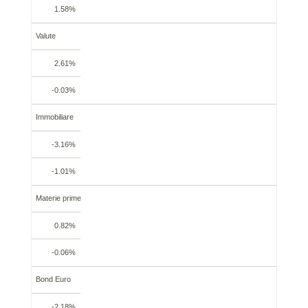
1.58%
Valute
2.61%
-0.03%
Immobiliare
-3.16%
-1.01%
Materie prime
0.82%
-0.06%
Bond Euro
-2.18%