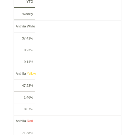
YTD
Weekly
Anthilia White
37.41%
0.23%
-0.14%
Anthilia
Yellow
47.23%
1.46%
0.07%
Anthilia
Red
71.38%