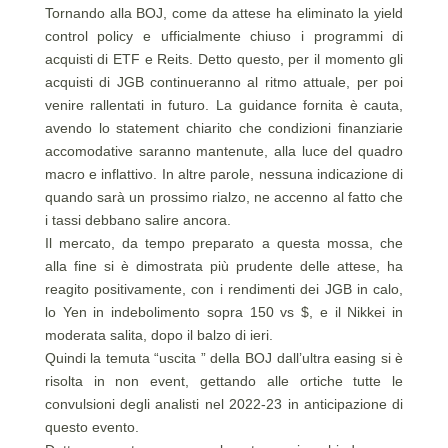
Tornando alla BOJ, come da attese ha eliminato la yield
control policy e ufficialmente chiuso i programmi di
acquisti di ETF e Reits. Detto questo, per il momento gli
acquisti di JGB continueranno al ritmo attuale, per poi
venire rallentati in futuro. La guidance fornita è cauta,
avendo lo statement chiarito che condizioni finanziarie
accomodative saranno mantenute, alla luce del quadro
macro e inflattivo. In altre parole, nessuna indicazione di
quando sarà un prossimo rialzo, ne accenno al fatto che
i tassi debbano salire ancora.
Il mercato, da tempo preparato a questa mossa, che
alla fine si è dimostrata più prudente delle attese, ha
reagito positivamente, con i rendimenti dei JGB in calo,
lo Yen in indebolimento sopra 150 vs $, e il Nikkei in
moderata salita, dopo il balzo di ieri.
Quindi la temuta “uscita ” della BOJ dall’ultra easing si è
risolta in non event, gettando alle ortiche tutte le
convulsioni degli analisti nel 2022-23 in anticipazione di
questo evento.