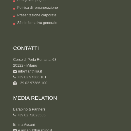
Policy di impegno
Politica di remunerazione
Presentazione corporate
Sfdr informativa generale
CONTATTI
Corso di Porta Romana, 68
20122 - Milano
info@anthilia.it
+39 02.97386.101
+39 02.97386.100
MEDIA RELATION
Barabino & Partners
+39 02 72023535
Emma Ascani
e.ascani@barabino.it