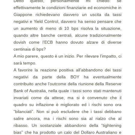
Detto questo, personalmente mi chiedo: se
effettivamente le condizioni finanziarie ed economiche in
Giappone richiedevano davvero un uscita da tassi
negativi e Yield Control, davvero ha senso pensare che
un aumento di meno di 10 bps risolva la situazione,
quando altre banche centrali, alcune tradizionalmente
dovish come l’ECB hanno dovuto alzare di diverse
centinaia di bps?
A mio parere, questo è un inizio. Per rilevare l’impatto, ci
sarà tempo.
A favorire la reazione positiva all’abbandono dei tassi
negativi da parte della BOY ha eventualmente
contribuito anche l’outcome della riunione della Reserve
Bank of Australia, nella quale i tassi sono stati mantenuti
invariati come da attese, ma si è convenuto che il
quadro su inflazione è migliorato ed i rischi sono ora
“bilanciati”. Non si può escludere che i tassi debbano
salire ancora, ma i rischi sono sia al rialzo che al
ribasso. Un sostanziale abbandono della “tightening
bias” che ha prodotto un calo del Dollaro Australiano e