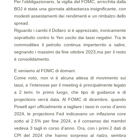
Per l’obbligazionario, la vigilia del FOMC, arricchita dalla
BOJ è stata una giornata abbastanza insignificante, con
modesti assestamenti dei rendimenti e un rimbalzo dello
spread.
Riguardo i cambi il Dollaro si è apprezzato, ironicamente
soprattutto contro lo Yen uscito dai tassi negativi. Tra le
commodities il petrolio continua imperterrito a salire,
segnando i massimi da fine ottobre 2023,ma per il resto
è consolidamento.
E veniamo al FOMC di domani.
Come noto, non vi è alcuna attesa di movimento sui
tassi, e l’interesse per il meeting è principalmente legato
a 2 temi. In primo luogo, che tipo di guidance e di
projections verrà data. Al FOMC di dicembre, quando
Powell aprì ufficialmente a tagliare i tassi in corso d’anno
2024, le projections Fed indicavano un inflazione core
sotto al 2.5% per fine 2024, e il consenso dei membri
vedeva 3 tagli in corso d’anno. Ora, con i primi 2 dati di
CPI del 2024 che hanno sorpreso al rialzo, sembra