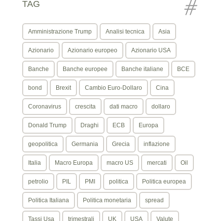
TAG
Amministrazione Trump
Analisi tecnica
Asia
Azionario
Azionario europeo
Azionario USA
Banche
Banche europee
Banche italiane
BCE
bond
Brexit
Cambio Euro-Dollaro
Cina
Coronavirus
crescita
dati macro
dollaro
Donald Trump
Draghi
ECB
Europa
geopolitica
Germania
Grecia
inflazione
Italia
Macro Europa
macro US
mercati
Oil
petrolio
PIL
PMI
politica
Politica europea
Politica Italiana
Politica monetaria
spread
Tassi Usa
trimestrali
UK
USA
Valute